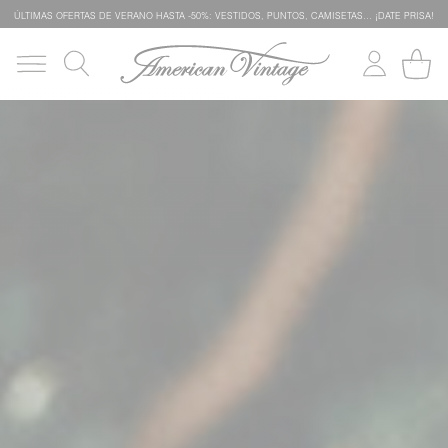
ÚLTIMAS OFERTAS DE VERANO HASTA -50%: VESTIDOS, PUNTOS, CAMISETAS… ¡DATE PRISA!