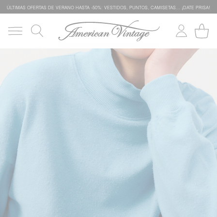
ÚLTIMAS OFERTAS DE VERANO HASTA -50%: VESTIDOS, PUNTOS, CAMISETAS… ¡DATE PRISA!