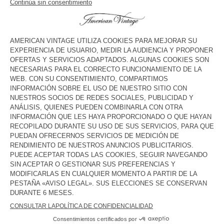
COLOR
| CIELO AZUL
XS/S
M/L
El maniquí mide 178 cm y lleva una talla XS-S
GUÍA DE TALLAS
Entrega estimada
entre el miércoles 12 de agosto y el viernes
14 de agosto
AÑADIR AL CARRO
DESCRIPCIÓN
TALLA Y CORTE
COMPOSICIÓN
CUIDADO