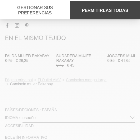
TRAZABILIDAD
ENTREGA Y DEVOLUCIONES
EN EL MISMO TEJIDO
FALDA MUJER RAKABAY
SUDADERA MUJER
JOGGERS MUJER
€ 75
€ 26,25
RAKABAY
€ 85
€ 41,65
€ 75
€ 45
Página principal
El Outlet AMV
Camisetas manga larga
Camiseta mujer Rakabay
PAÍSES/REGIONES :
ESPAÑA
IDIOMA :
ACCESIBILIDAD
BOLETÍN INFORMATIVO