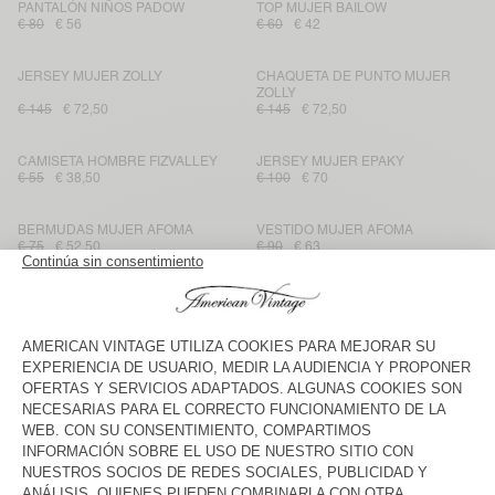
PANTALÓN NIÑOS PADOW
TOP MUJER BAILOW
€ 80
€ 56
€ 60
€ 42
JERSEY MUJER ZOLLY
CHAQUETA DE PUNTO MUJER
ZOLLY
€ 145
€ 72,50
€ 145
€ 72,50
CAMISETA HOMBRE FIZVALLEY
JERSEY MUJER EPAKY
€ 55
€ 38,50
€ 100
€ 70
BERMUDAS MUJER AFOMA
VESTIDO MUJER AFOMA
€ 75
€ 52,50
€ 90
€ 63
JOGGERS MUJER ATATRIP
CHAQUETA DE PUNTO MUJER
DAMSVILLE
€ 85
€ 59,50
€ 125
€ 62,50
JOGGERS NIÑOS ATUBAY
JERSEY MUJER DAMSVILLE
€ 60
€ 30
€ 100
€ 70
SUDADERA CON CAPUCHA
CAMISETA SIN MANGAS MUJER
NIÑOS ATUBAY
GIXY
€ 85
€ 42,50
€ 75
€ 52,50