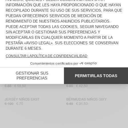
TOP MUJER APOLY
VESTIDO MUJER PYMAZ
€ 40
€ 28
€ 95
€ 66,50
PANTALÓN NIÑOS PUSWAY
BERMUDAS MUJER AFOMA
€ 85
€ 59,50
€ 75
€ 52,50
BERMUDAS HOMBRE BAILOW
CAMISETA MUJER AFOMA
€ 75
€ 52,50
€ 75
€ 52,50
BERMUDAS NIÑOS FIZVALLEY
BERMUDAS MUJER YSOLI
€ 45
€ 31,50
€ 80
€ 56
CAMISA MUJER BAILOW
BERMUDAS MUJER ANKAZ
€ 85
€ 59,50
€ 85
€ 42,50
JERSEY NIÑOS EAST
BERMUDAS NIÑOS GIXY
€ 100
€ 70
€ 45
€ 31,50