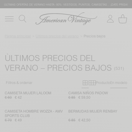
ÚLTIMAS OFERTAS DE VERANO HASTA -50%: VESTIDOS, PUNTOS, CAMISETAS… ¡DATE PRISA!
Página principal
Ùltimos precios del verano
Precios bajos
ÙLTIMOS PRECIOS DEL
VERANO – PRECIOS BAJOS
Primary grid
Secondary gr
Filtros & ordenar
Producto
En modelo
CAMISETA MUJER LALOOM
CAMISA NIÑOS PADOW
€ 60
€ 42
€ 85
€ 59,50
CAMISETA HOMBRE WOZZA - AMV
BERMUDAS MUJER RENBAY
SPORTS CLUB
€ 70
€ 49
€ 85
€ 42,50