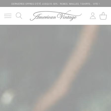
DERNIÈRES OFFRES D'ÉTÊ JUSQU'À -50% : ROBES, MAILLES, T-SHIRTS... VITE !