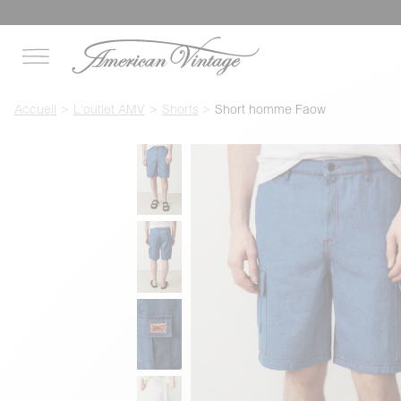
Accueil
L'outlet AMV
Shorts
Short homme Faow