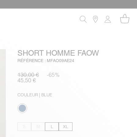
SHORT HOMME FAOW
RÉFÉRENCE : MFAO09AE24
130,00 €
-65%
45,50 €
COULEUR
| BLUE
S
M
L
XL