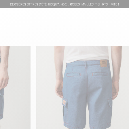
DERNIÈRES OFFRES D'ÉTÊ JUSQU'À -50% : ROBES, MAILLES, T-SHIRTS... VITE !