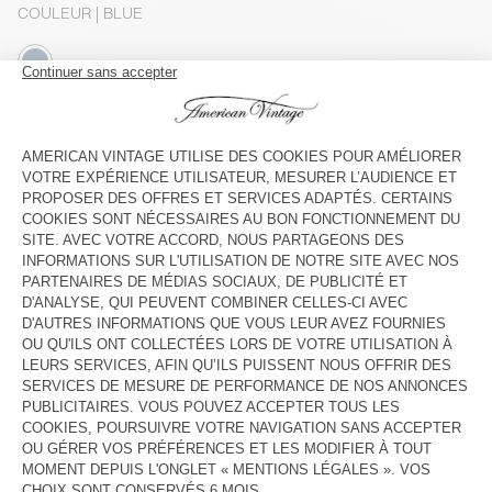
COULEUR
| BLUE
S
M/L
XL
Le mannequin mesure 191 cm et porte une taille M-L
GUIDE DES TAILLES
Livraison estimée
entre le jeudi 13 août et le lundi 17 août
AJOUTER AU PANIER
VOIR LE LOOK