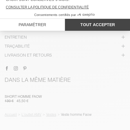
DESCRIPTION
TAILLE ET COUPE
COMPOSITION
ENTRETIEN
TRAÇABILITÉ
LIVRAISON ET RETOURS
DANS LA MÊME MATIÈRE
SHORT HOMME FAOW
130 €
45,50 €
Accueil
L'outlet AMV
Vestes
Veste homme Faow