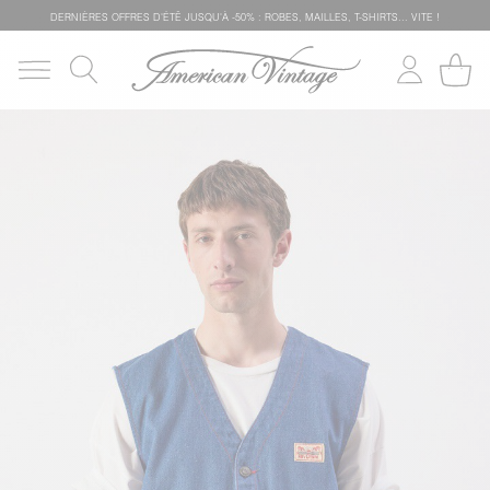
DERNIÈRES OFFRES D'ÉTÊ JUSQU'À -50% : ROBES, MAILLES, T-SHIRTS... VITE !