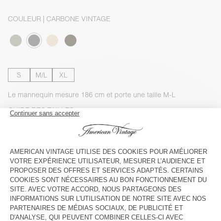
COULEUR
| CARBONE VINTAGE
S
M/L
XL
Le mannequin mesure 186 cm et porte une taille M-L
GUIDE DES TAILLES
Livraison estimée
entre le mardi 11 août et le jeudi 13 août
AJOUTER AU PANIER
VOIR LA DISPONIBILITE EN MAGASIN
VOIR LE LOOK