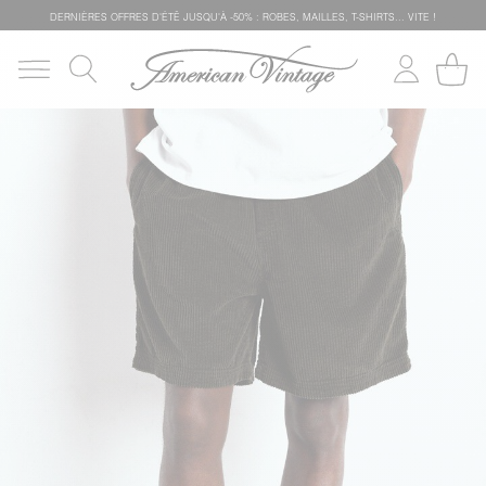
DERNIÈRES OFFRES D'ÉTÊ JUSQU'À -50% : ROBES, MAILLES, T-SHIRTS... VITE !