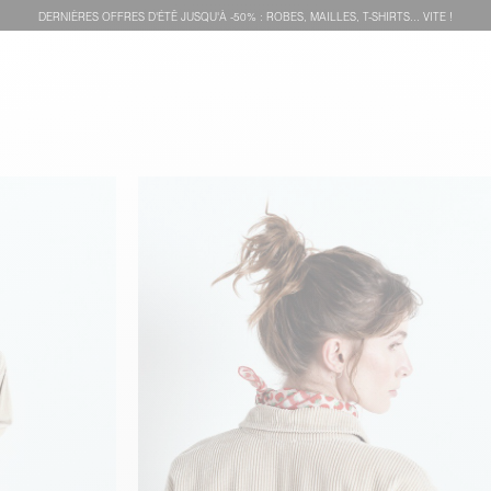
DERNIÈRES OFFRES D'ÉTÊ JUSQU'À -50% : ROBES, MAILLES, T-SHIRTS... VITE !