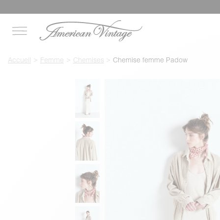
Accueil
Femme
Chemises
Chemise femme Padow