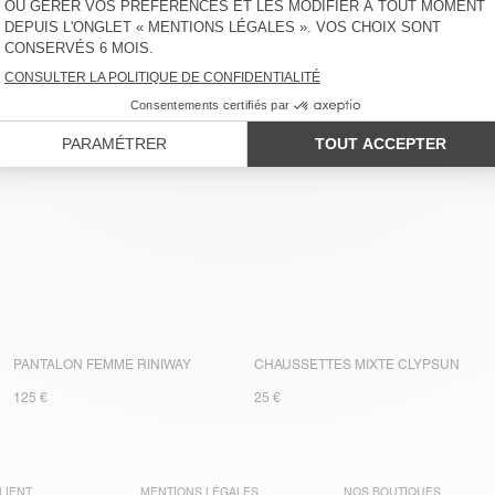
PANTALON FEMME PADOW
PANTALON FEMME PADOW
PA
130 €
130 €
13
PANTALON FEMME RINIWAY
CHAUSSETTES MIXTE CLYPSUN
125 €
25 €
LIENT
MENTIONS LÉGALES
NOS BOUTIQUES