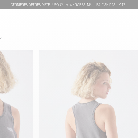
DERNIÈRES OFFRES D'ÉTÊ JUSQU'À -50% : ROBES, MAILLES, T-SHIRTS... VITE !
z