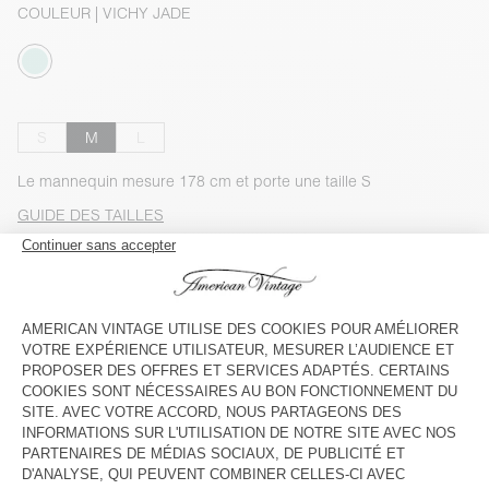
COULEUR
| VICHY JADE
S
M
L
Le mannequin mesure 178 cm et porte une taille S
GUIDE DES TAILLES
Livraison estimée
entre le mercredi 12 août et le vendredi 14
août
AJOUTER AU PANIER
VOIR LA DISPONIBILITE EN MAGASIN
VOIR LE LOOK