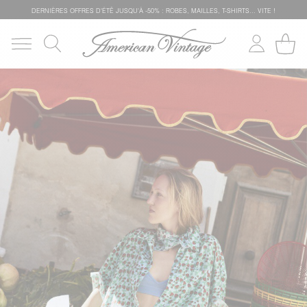
DERNIÈRES OFFRES D'ÉTÊ JUSQU'À -50% : ROBES, MAILLES, T-SHIRTS... VITE !