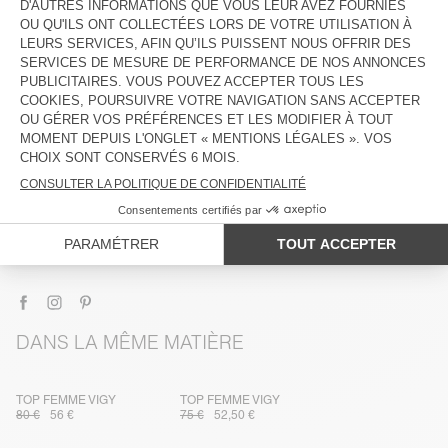
DESCRIPTION
TAILLE ET COUPE
COMPOSITION
ENTRETIEN
TRAÇABILITÉ
LIVRAISON ET RETOURS
DANS LA MÊME MATIÈRE
TOP FEMME VIGY
TOP FEMME VIGY
80 €
56 €
75 €
52,50 €