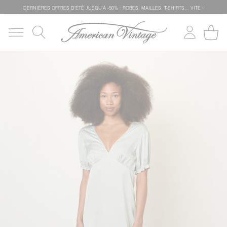
DERNIÈRES OFFRES D'ÉTÊ JUSQU'À -50% : ROBES, MAILLES, T-SHIRTS... VITE !