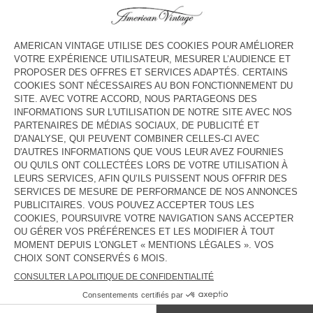
COULEUR
| GRISAILLE
S
M
L
Le mannequin mesure 177 cm et porte une taille S
GUIDE DES TAILLES
Livraison estimée
entre le mercredi 12 août et le vendredi 14
août
AJOUTER AU PANIER
DESCRIPTION
TAILLE ET COUPE
COMPOSITION
ENTRETIEN