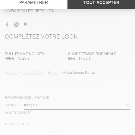
TRAÇABILITÉ
LIVRAISON ET RETOURS
COMPLÉTEZ VOTRE LOOK
PULL FEMME NOLCITY
SHORT FEMME ROPINDALE
195 €
70,20 €
50 €
17,50 €
Accueil
L'outlet AMV
Robes
Robe femme Karow
PAYS/RÉGIONS :
FRANCE
LANGUE :
ACCESSIBILITÉ
NEWSLETTER