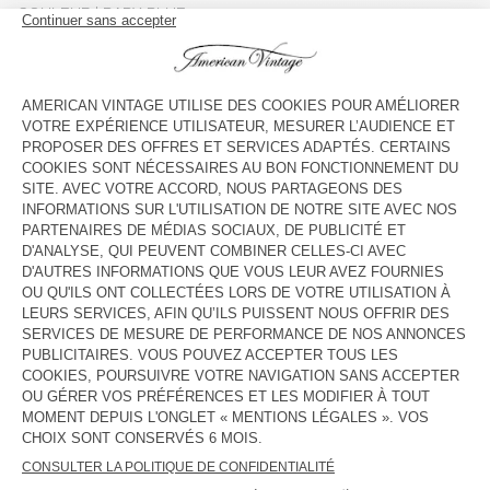
COULEUR
| BABY BLUE
3
5
7
9
11
13
GUIDE DES TAILLES
Livraison estimée
entre le mercredi 12 août et le vendredi 14
août
AJOUTER AU PANIER
VOIR LA DISPONIBILITE EN MAGASIN
DESCRIPTION
TAILLE ET COUPE
COMPOSITION
ENTRETIEN