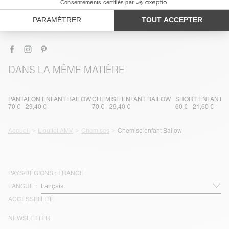
TRAÇABILITÉ
LIVRAISON ET RETOURS
DANS LA MÊME MATIÈRE
PANTALON ENFANT BAILOW
CHEMISE ENFANT BAILOW
SHORT ENFANT B
70 €
29,40 €
70 €
29,40 €
60 €
21,60 €
Accueil
L'outlet AMV
Chemises
Chemise enfant Bailow
PAYS/RÉGIONS :
FRANCE
LANGUE :
ACCESSIBILITÉ
NEWSLETTER