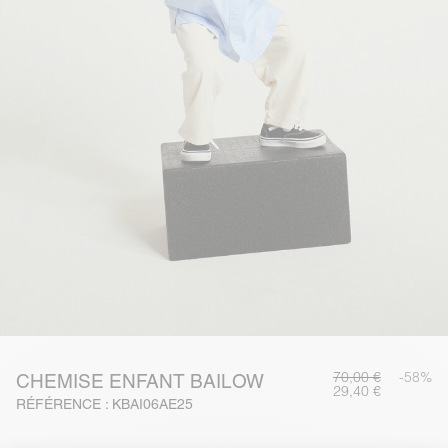
70,00 €
-58%
CHEMISE ENFANT BAILOW
29,40 €
RÉFÉRENCE : KBAI06AE25