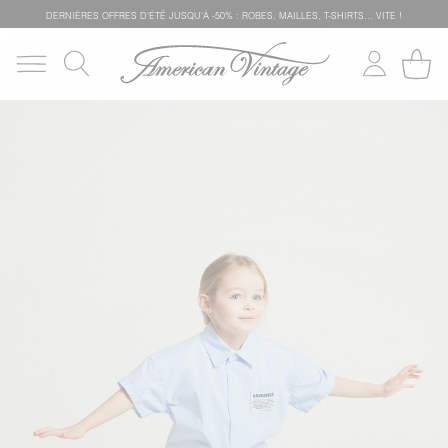
DERNIÈRES OFFRES D'ÉTÊ JUSQU'À -50% : ROBES, MAILLES, T-SHIRTS... VITE !