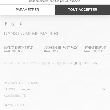
TRAÇABILITÉ
LIVRAISON ET RETOURS
DANS LA MÊME MATIÈRE
SWEAT ENFANT FAZY
JOGGING ENFANT FAZY
SWEAT ENFANT F
55 €
38,50 €
60 €
42 €
55 €
38,50 €
Accueil
L'outlet AMV
Joggings & leggings
Jogging enfant Fazy
PAYS/RÉGIONS :
FRANCE
LANGUE :
ACCESSIBILITÉ
NEWSLETTER