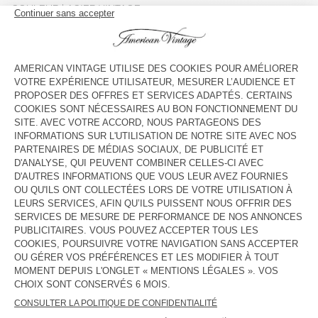
COULEUR
| ACIER VINTAGE
3
5
7
9
11
13
GUIDE DES TAILLES
Livraison estimée
entre le mercredi 12 août et le vendredi 14
août
AJOUTER AU PANIER
VOIR LA DISPONIBILITE EN MAGASIN
DESCRIPTION
TAILLE ET COUPE
COMPOSITION
ENTRETIEN