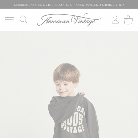
DERNIÈRES OFFRES D'ÉTÊ JUSQU'À -50% : ROBES, MAILLES, T-SHIRTS... VITE !