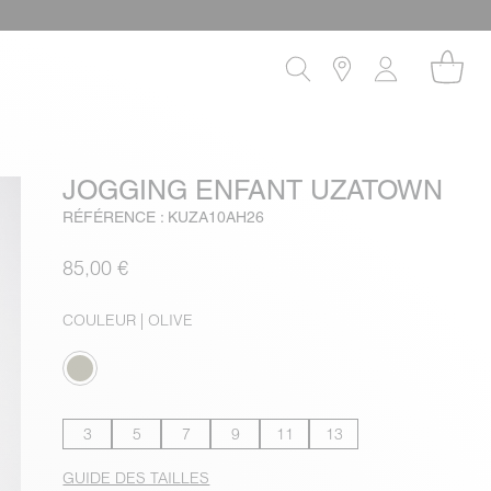
JOGGING ENFANT UZATOWN
RÉFÉRENCE : KUZA10AH26
85,00 €
COULEUR
| OLIVE
3
5
7
9
11
13
GUIDE DES TAILLES