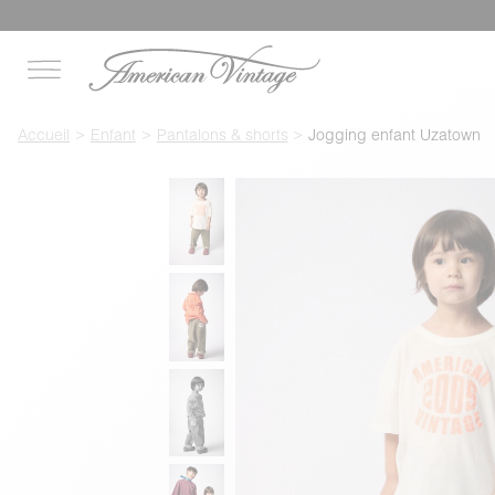
Accueil
Enfant
Pantalons & shorts
Jogging enfant Uzatown