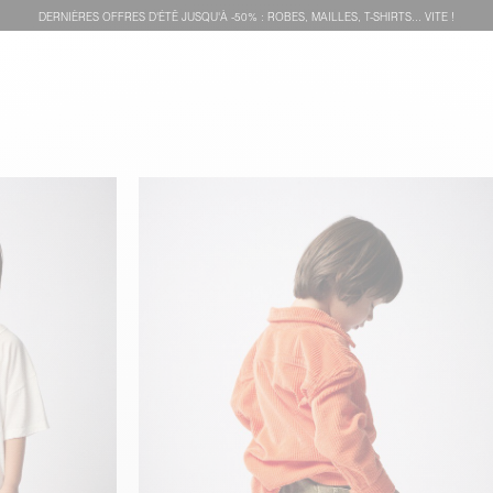
DERNIÈRES OFFRES D'ÉTÊ JUSQU'À -50% : ROBES, MAILLES, T-SHIRTS... VITE !