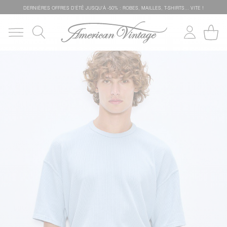
DERNIÈRES OFFRES D'ÉTÊ JUSQU'À -50% : ROBES, MAILLES, T-SHIRTS... VITE !