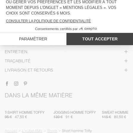
DESCRIPTION
TAILLE ET COUPE
COMPOSITION
ENTRETIEN
TRAÇABILITÉ
LIVRAISON ET RETOURS
DANS LA MÊME MATIÈRE
T-SHIRT HOMME TOFFY
JOGGING HOMME TOFFY
SWEAT HOMME T
95 €
47,50 €
130 €
91 €
115 €
80,50 €
Accueil
L'outlet AMV
Shorts
Short homme Toffy