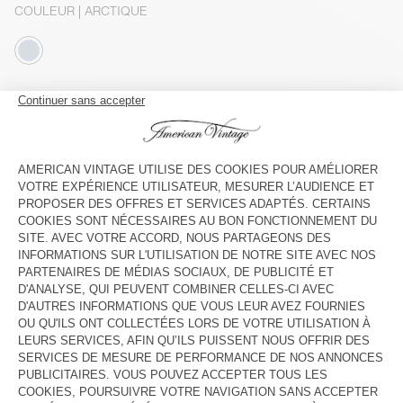
COULEUR
| ARCTIQUE
XS
S
M/L
XL
Le mannequin mesure 188 cm et porte une taille M-L
GUIDE DES TAILLES
Livraison estimée
entre le mardi 11 août et le jeudi 13 août
AJOUTER AU PANIER
VOIR LA DISPONIBILITE EN MAGASIN
VOIR LE LOOK