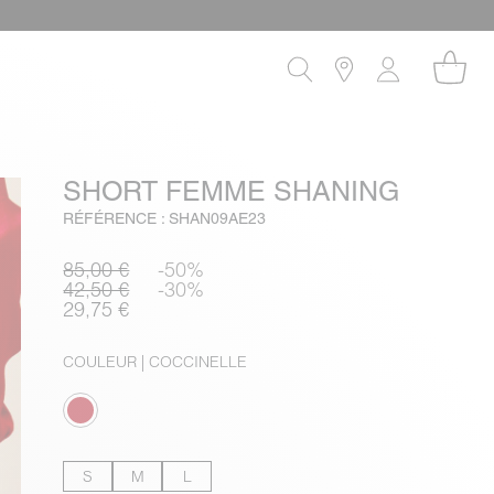
SHORT FEMME SHANING
RÉFÉRENCE : SHAN09AE23
85,00 €
-50%
42,50 €
-30%
29,75 €
COULEUR
| COCCINELLE
S
M
L