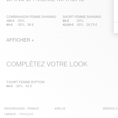
COMBINAISON FEMME SHANING
SHORT FEMME SHANING
160 €
-50%
85 €
-50%
80 €
-30%
56 €
42,50 €
-30%
29,75 €
AFFICHER +
COMPLÉTEZ VOTRE LOOK
T-SHIRT FEMME BYPTOW
60 €
-30%
42 €
PAYS/RÉGIONS :
FRANCE
JOIN US
SERVICE C
LANGUE :
FRANÇAIS