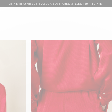
DERNIÈRES OFFRES D'ÉTÊ JUSQU'À -50% : ROBES, MAILLES, T-SHIRTS... VITE !