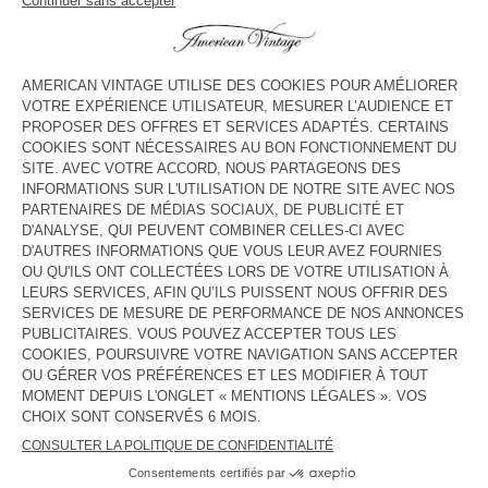
voir l''itinéraire
HORAIRES
Lundi
10:00 - 20:00
Mardi
10:00 - 20:00
Mercredi
10:00 - 20:00
Jeudi
10:00 - 20:00
Vendredi
10:00 - 20:00
Samedi
10:00 - 20:00
Dimanche
10:30 - 19:30
CONTACT
Tél. :
(+33) 03 20 10 65 36
E-mail :
contact@americanvintage-store.com
PAYS/RÉGIONS :
FRANCE