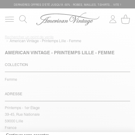
DERNIÈRES OFFRES D'ÉTÊ JUSQU'À -50% : ROBES, MAILLES, T-SHIRTS... VITE !
Rechercher un point de vente
American Vintage - Printemps Lille - Femme
AMERICAN VINTAGE - PRINTEMPS LILLE - FEMME
COLLECTION
Femme
ADRESSE
Printemps - 1er Étage
39-45, Rue Nationale
59000 Lille
France