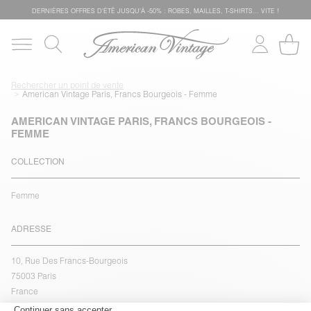
DERNIÈRES OFFRES D'ÉTÊ JUSQU'À -50% : ROBES, MAILLES, T-SHIRTS... VITE !
Rechercher un point de vente
American Vintage Paris, Francs Bourgeois - Femme
AMERICAN VINTAGE PARIS, FRANCS BOURGEOIS -
FEMME
COLLECTION
Femme
ADRESSE
10, Rue Des Francs-Bourgeois
75003 Paris
France