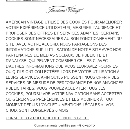
voir l''itinéraire
HORAIRES
Lundi
10:30 - 19:00
Mardi
10:30 - 19:00
Mercredi
10:30 - 19:00
Jeudi
10:30 - 19:00
Vendredi
10:30 - 19:30
Samedi
10:30 - 19:30
Dimanche
13:00 - 19:00
CONTACT
Tél. :
(+33) 01 42 77 98 73
E-mail :
contact@americanvintage-store.com
PAYS/RÉGIONS :
FRANCE