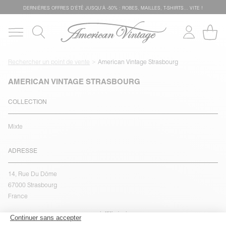
DERNIÈRES OFFRES D'ÉTÊ JUSQU'À -50% : ROBES, MAILLES, T-SHIRTS... VITE !
Rechercher un point de vente
American Vintage Strasbourg
AMERICAN VINTAGE STRASBOURG
COLLECTION
Mixte
ADRESSE
14, Rue Du Dôme
67000 Strasbourg
France
voir l''itinéraire