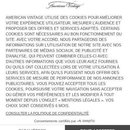
HORAIRES
Lundi
13:00 - 19:00
Mardi
10:00 - 19:00
Mercredi
10:00 - 19:00
Jeudi
10:00 - 13:00 / 14:00 - 19:00
Vendredi
10:00 - 19:00
Samedi
10:00 - 19:00
Dimanche
Fermé
CONTACT
Tél. :
(+33) 03 88 16 93 18
E-mail :
contact@americanvintage-store.com
PAYS/RÉGIONS :
FRANCE
LANGUE :