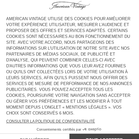
HORAIRES
Lundi
10:00 - 19:00
Mardi
10:00 - 19:00
Mercredi
10:00 - 19:00
Jeudi
10:00 - 19:00
Vendredi
10:00 - 19:00
Samedi
10:00 - 19:30
Dimanche
Fermé
CONTACT
Tél. :
(+33) 05 59 24 17 11
E-mail :
contact@americanvintage-store.com
PAYS/RÉGIONS :
FRANCE
LANGUE :