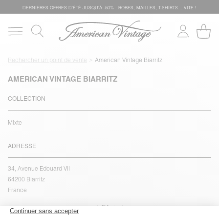
DERNIÈRES OFFRES D'ÉTÊ JUSQU'À -50% : ROBES, MAILLES, T-SHIRTS... VITE !
Rechercher un point de vente
American Vintage Biarritz
AMERICAN VINTAGE BIARRITZ
COLLECTION
Mixte
ADRESSE
34, Avenue Edouard VII
64200 Biarritz
France
voir l''itinéraire