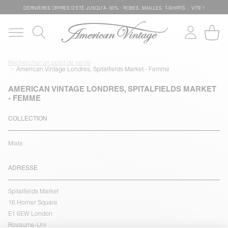
DERNIÈRES OFFRES D'ÉTÊ JUSQU'À -50% : ROBES, MAILLES, T-SHIRTS... VITE !
Rechercher un point de vente
American Vintage Londres, Spitalfields Market - Femme
AMERICAN VINTAGE LONDRES, SPITALFIELDS MARKET
- FEMME
COLLECTION
Mixte
ADRESSE
Spitalfields Market
16 Horner Square
E1 6EW London
Royaume-Uni