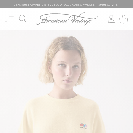
DERNIÈRES OFFRES D'ÉTÊ JUSQU'À -50% : ROBES, MAILLES, T-SHIRTS... VITE !