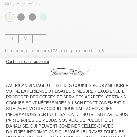
COULEUR
| ECRU
S
M
L
Le mannequin mesure 173 cm et porte une taille S
GUIDE DES TAILLES
Livraison estimée
entre le mercredi 12 août et le vendredi 14
août
AJOUTER AU PANIER
VOIR LA DISPONIBILITE EN MAGASIN
DESCRIPTION
TAILLE ET COUPE
COMPOSITION