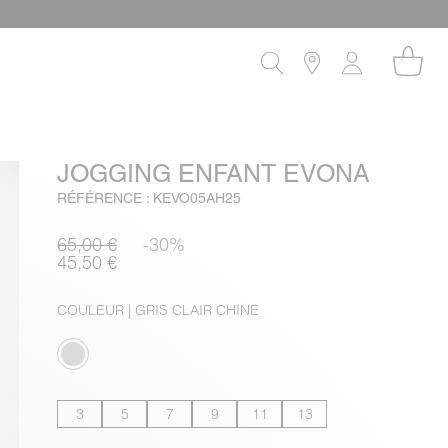
JOGGING ENFANT EVONA
RÉFÉRENCE : KEVO05AH25
65,00 €
-30%
45,50 €
COULEUR
| GRIS CLAIR CHINE
3
5
7
9
11
13