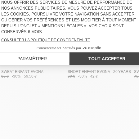
SWEAT ENFANT EVONA
SHORT ENFANT EVONA - 20 YEARS
SW
85 €
-30%
59,50 €
60 €
-30%
42 €
75