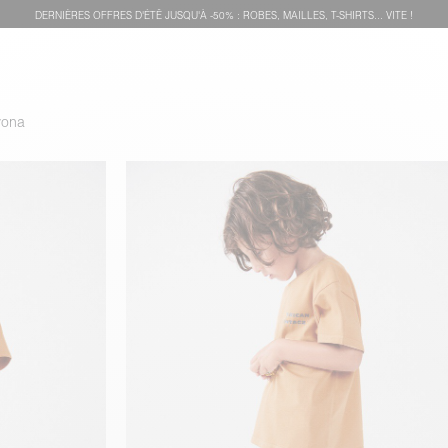
DERNIÈRES OFFRES D'ÉTÊ JUSQU'À -50% : ROBES, MAILLES, T-SHIRTS... VITE !
vona