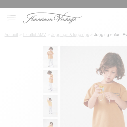
Accueil
L'outlet AMV
Joggings & leggings
Jogging enfant E