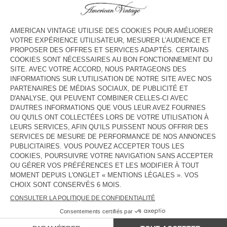
HORAIRES
Lundi
10:30 - 19:30
Mardi
10:30 - 19:30
Mercredi
10:30 - 19:30
Jeudi
10:30 - 19:30
Vendredi
10:30 - 19:30
Samedi
10:30 - 19:30
Dimanche
Fermé
CONTACT
Tél. :
(+33) 01 42 21 46 73
E-mail :
contact@americanvintage-store.com
PAYS/RÉGIONS :
FRANCE
LANGUE :