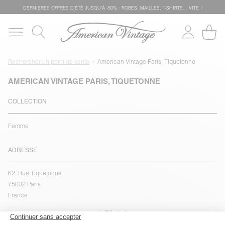
DERNIÈRES OFFRES D'ÉTÊ JUSQU'À -50% : ROBES, MAILLES, T-SHIRTS... VITE !
Rechercher un point de vente
American Vintage Paris, Tiquetonne
AMERICAN VINTAGE PARIS, TIQUETONNE
COLLECTION
Femme
ADRESSE
62, Rue Tiquetonne
75002 Paris
France
voir l''itinéraire