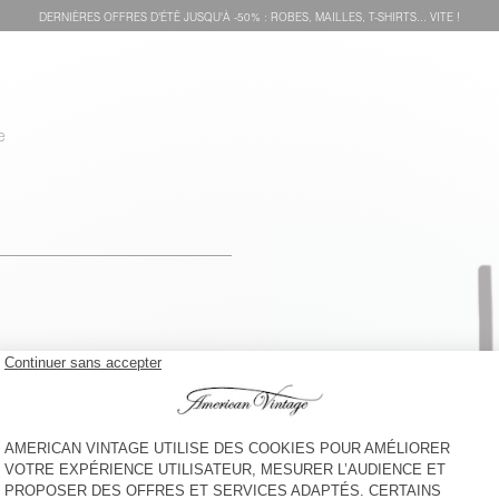
DERNIÈRES OFFRES D'ÉTÊ JUSQU'À -50% : ROBES, MAILLES, T-SHIRTS... VITE !
e
voir l''itinéraire