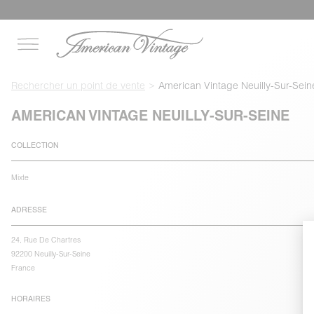
Rechercher un point de vente
American Vintage Neuilly-Sur-Sein
AMERICAN VINTAGE NEUILLY-SUR-SEINE
COLLECTION
Mixte
ADRESSE
24, Rue De Chartres
92200 Neuilly-Sur-Seine
France
HORAIRES