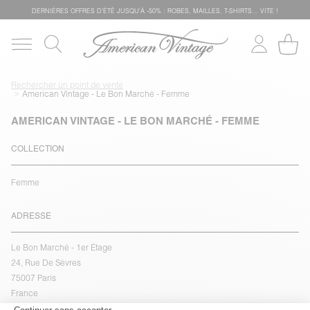
DERNIÈRES OFFRES D'ÉTÊ JUSQU'À -50% : ROBES, MAILLES, T-SHIRTS... VITE !
Rechercher un point de vente
American Vintage - Le Bon Marché - Femme
AMERICAN VINTAGE - LE BON MARCHÉ - FEMME
COLLECTION
Femme
ADRESSE
Le Bon Marché - 1er Étage
24, Rue De Sèvres
75007 Paris
France