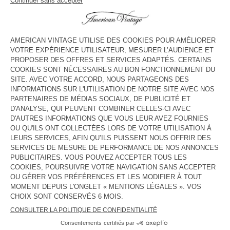
voir l''itinéraire
HORAIRES
Lundi
10:00 - 20:00
Mardi
10:00 - 20:00
Mercredi
10:00 - 20:00
Jeudi
10:00 - 20:00
Vendredi
10:00 - 20:00
Samedi
10:00 - 20:00
Dimanche
11:00 - 20:00
CONTACT
Tél. :
(+33) 01 42 84 34 52
E-mail :
contact@americanvintage-store.com
PAYS/RÉGIONS :
FRANCE