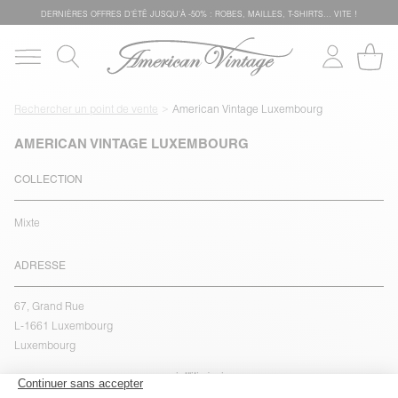
DERNIÈRES OFFRES D'ÉTÊ JUSQU'À -50% : ROBES, MAILLES, T-SHIRTS... VITE !
Rechercher un point de vente
American Vintage Luxembourg
AMERICAN VINTAGE LUXEMBOURG
COLLECTION
Mixte
ADRESSE
67, Grand Rue
L-1661 Luxembourg
Luxembourg
voir l''itinéraire