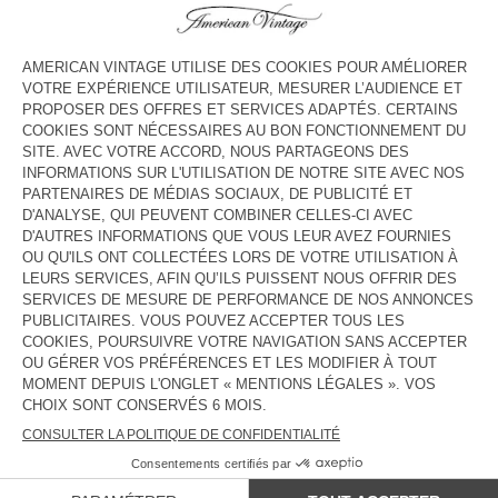
HORAIRES
Lundi
10:00 - 18:00
Mardi
10:00 - 18:00
Mercredi
10:00 - 18:00
Jeudi
10:00 - 18:00
Vendredi
10:00 - 18:00
Samedi
10:00 - 18:00
Dimanche
Fermé
CONTACT
Tél. :
(+352) 27 99 79 54
E-mail :
contact@americanvintage-store.com
PAYS/RÉGIONS :
FRANCE
LANGUE :