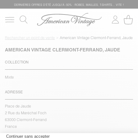
DERNIÈRES OFFRES D'ÉTÊ JUSQU'À -50% : ROBES, MAILLES, T-SHIRTS... VITE !
Rechercher un point de vente
American Vintage Clermont-Ferrand, Jaude
AMERICAN VINTAGE CLERMONT-FERRAND, JAUDE
COLLECTION
Mixte
ADRESSE
Place de Jaude
2 Rue du Maréchal Foch
63000 Clermont-Ferrand
France
voir l''itinéraire