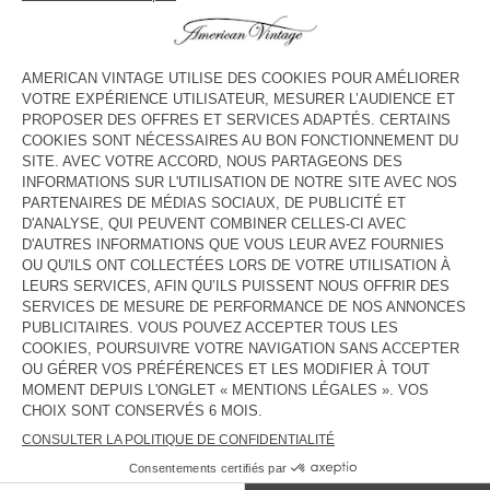
HORAIRES
Lundi
14:00 - 19:00
Mardi
10:00 - 19:00
Mercredi
10:00 - 19:00
Jeudi
10:00 - 19:00
Vendredi
10:00 - 19:00
Samedi
10:00 - 19:00
Dimanche
Fermé
CONTACT
Tél. :
(+33) 04 43 11 85 58
E-mail :
contact@americanvintage-store.com
PAYS/RÉGIONS :
FRANCE