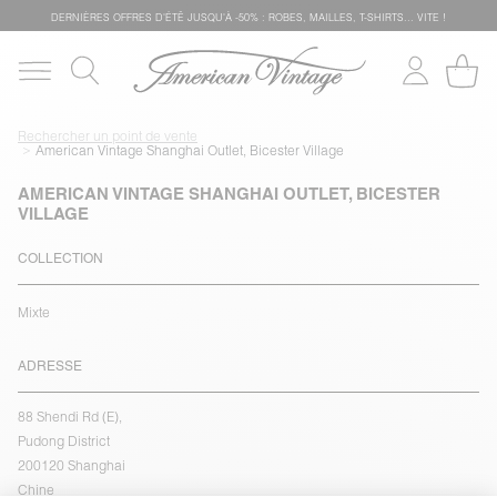
DERNIÈRES OFFRES D'ÉTÊ JUSQU'À -50% : ROBES, MAILLES, T-SHIRTS... VITE !
Rechercher un point de vente
American Vintage Shanghai Outlet, Bicester Village
AMERICAN VINTAGE SHANGHAI OUTLET, BICESTER
VILLAGE
COLLECTION
Mixte
ADRESSE
88 Shendi Rd (E),
Pudong District
200120 Shanghai
Chine