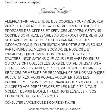
voir l''itinéraire
HORAIRES
Lundi
10:00 - 21:00
Mardi
10:00 - 21:00
Mercredi
10:00 - 21:00
Jeudi
10:00 - 21:00
Vendredi
09:30 - 21:30
Samedi
09:30 - 21:30
Dimanche
09:30 - 21:30
CONTACT
Tél. :
null
E-mail :
contact@americanvintage-store.com