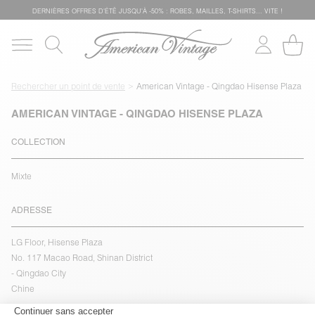
DERNIÈRES OFFRES D'ÉTÊ JUSQU'À -50% : ROBES, MAILLES, T-SHIRTS... VITE !
Rechercher un point de vente
American Vintage - Qingdao Hisense Plaza
AMERICAN VINTAGE - QINGDAO HISENSE PLAZA
COLLECTION
Mixte
ADRESSE
LG Floor, Hisense Plaza
No. 117 Macao Road, Shinan District
- Qingdao City
Chine
voir l''itinéraire