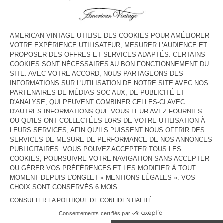
HORAIRES
Lundi
10:00 - 22:00
Mardi
10:00 - 22:00
Mercredi
10:00 - 22:00
Jeudi
10:00 - 22:00
Vendredi
10:00 - 22:00
Samedi
10:00 - 22:00
Dimanche
Fermé
CONTACT
Tél. :
null
E-mail :
contact@americanvintage-store.com
PAYS/RÉGIONS :
FRANCE