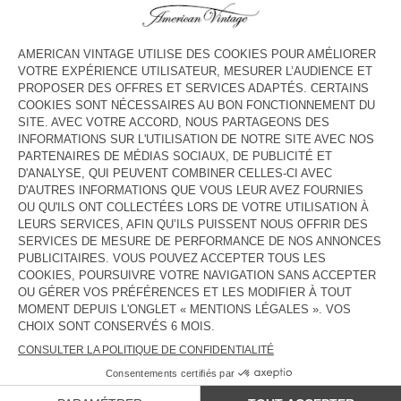
HORAIRES
Lundi
10:30 - 18:30
Mardi
10:30 - 18:30
Mercredi
10:30 - 18:30
Jeudi
10:30 - 18:30
Vendredi
10:30 - 18:30
Samedi
10:30 - 18:30
Dimanche
Fermé
CONTACT
Tél. :
null
E-mail :
contact@americanvintage-store.com
PAYS/RÉGIONS :
FRANCE
LANGUE :