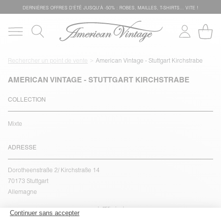
DERNIÈRES OFFRES D'ÉTÊ JUSQU'À -50% : ROBES, MAILLES, T-SHIRTS... VITE !
Rechercher un point de vente
American Vintage - Stuttgart Kirchstrabe
AMERICAN VINTAGE - STUTTGART KIRCHSTRABE
COLLECTION
Mixte
ADRESSE
Dorotheenstraße 2/ Kirchstraße 14
70173 Stuttgart
Allemagne
voir l''itinéraire