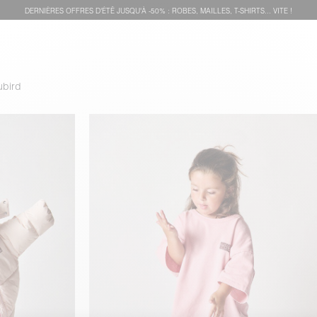
DERNIÈRES OFFRES D'ÉTÊ JUSQU'À -50% : ROBES, MAILLES, T-SHIRTS... VITE !
ubird