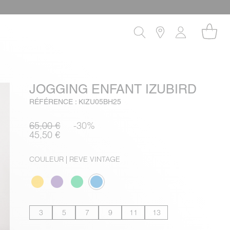
JOGGING ENFANT IZUBIRD
RÉFÉRENCE : KIZU05BH25
65,00 €
-30%
45,50 €
COULEUR
| REVE VINTAGE
3
5
7
9
11
13