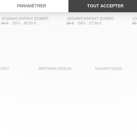
JOGGING ENFANT IZUBIRD
JOGGING ENFANT IZUBIRD
JO
65 €
-30%
45,50 €
65 €
-58%
27,30 €
65
LIENT
MENTIONS LÉGALES
NOS BOUTIQUES