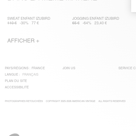
SWEAT ENFANT IZUBIRD
JOGGING ENFANT IZUBIRD
110 €
-30%
77 €
65 €
-64%
23,40 €
AFFICHER +
PAYS/RÉGIONS :
FRANCE
JOIN US
SERVICE C
LANGUE :
FRANÇAIS
PLAN DU SITE
ACCESSIBILITÉ
PHOTOGRAPHIES RETOUCHÉES
COPYRIGHT 2025-2026 AMERICAN VINTAGE
ALL RIGHTS RESERVED