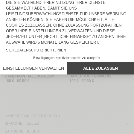
DAMENKLEID TIDIM
DAMENKLEID TIDIM
145 €
72,50 €
145 €
101,50 €
DAMENBLAZER LANOW
DAMENJACKE LANOW
250 €
125 €
145 €
72,50 €
DAMENHOSE LANOW
HERRENHEMD ABOTOWN
160 €
80 €
145 €
101,50 €
HERRENHOSE ABOTOWN
DAMENROCK BOVALOW
115 €
80,50 €
75 €
37,50 €
DAMEN-OVERALL BOVALOW
DAMENROCK BOVALOW
185 €
92,50 €
125 €
62,50 €
LAND/REGION :
DEUTSCHLAND
SPRACHE :
BARRIEREFREIHEIT