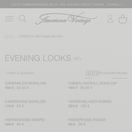
LETZTE SOMMERANGEBOTE BIS ZU -50%: KLEIDER, STRICK, T-SHIRTS… SCHNELL!
Home
Festliche Abendgarderobe
EVENING LOOKS
Primary grid
Secondary g
Filtern & Sortieren
Produkt
Am Model
DAMENKLEID BOVALOW
DAMEN-OVERALL BOVALOW
185 €
92,50 €
185 €
92,50 €
DAMENHOSE BOVALOW
HERRENBLAZER KABIRD
110 €
55 €
250 €
125 €
HERRENHEMD KABIRD
KINDERHOSE PADOW
160 €
80 €
80 €
56 €