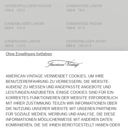
HERRENPULLOVER RAXOW
DAMENHOSE LANOW
175 €
105 €
130 €
78 €
DAMENBLAZER LANOW
DAMENHOSE PADOW
250 €
150 €
130 €
91 €
DAMENHOSE LANOW
HERRENBLAZER AYANY
160 €
112 €
285 €
199,50 €
KINDERHEMD PADOW
KINDERHOSE PADOW
85 €
59,50 €
80 €
56 €
DAMENBLAZER DIROW
DAMENBLUSE LANOW
275 €
137,50 €
160 €
96 €
DAMENHOSEN DIROW
HERRENHOSE VYENNA
175 €
122,50 €
185 €
129,50 €
DAMENBLUSE TIDIM
DAMENBLUSE PADOW
145 €
101,50 €
145 €
101,50 €